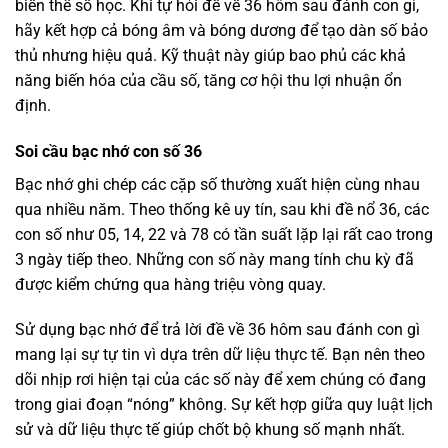
biến thể số học. Khi tự hỏi đề về 36 hôm sau đánh con gì,
hãy kết hợp cả bóng âm và bóng dương để tạo dàn số bảo
thủ nhưng hiệu quả. Kỹ thuật này giúp bao phủ các khả
năng biến hóa của cầu số, tăng cơ hội thu lợi nhuận ổn
định.
Soi cầu bạc nhớ con số 36
Bạc nhớ ghi chép các cặp số thường xuất hiện cùng nhau
qua nhiều năm. Theo thống kê uy tín, sau khi đề nổ 36, các
con số như 05, 14, 22 và 78 có tần suất lặp lại rất cao trong
3 ngày tiếp theo. Những con số này mang tính chu kỳ đã
được kiểm chứng qua hàng triệu vòng quay.
Sử dụng bạc nhớ để trả lời đề về 36 hôm sau đánh con gì
mang lại sự tự tin vì dựa trên dữ liệu thực tế. Bạn nên theo
dõi nhịp rơi hiện tại của các số này để xem chúng có đang
trong giai đoạn “nóng” không. Sự kết hợp giữa quy luật lịch
sử và dữ liệu thực tế giúp chốt bộ khung số mạnh nhất.