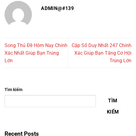
ADMIN@#139
Song Thủ Đề Hôm Nay Chính
Cặp Số Duy Nhất 247 Chính
Xác Nhất Giúp Bạn Trúng
Xác Giúp Bạn Tăng Cơ Hội
Lớn
Trúng Lớn
Tìm kiếm
TÌM
KIẾM
Recent Posts