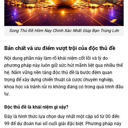
Song Thủ Đề Hôm Nay Chính Xác Nhất Giúp Bạn Trúng Lớn
Bản chất và ưu điểm vượt trội của độc thủ đề
Nội dung phần này làm rõ khái niệm cốt lõi và lý do
phương pháp này luôn giữ sức hút mãnh liệt qua nhiều thế
hệ. Nắm vững nền tảng độc thủ đề là bước đệm quan
trọng để xây dựng chiến thuật cá cược chuyên nghiệp,
khoa học và tránh rủi ro không đáng có trong quá trình đầu
tư.
Độc thủ đề là khái niệm gì vậy?
Đây là hình thức lựa chọn duy nhất một cặp số từ 00 đến
99 để dự đoán hai số cuối giải đặc biệt. Phương pháp này